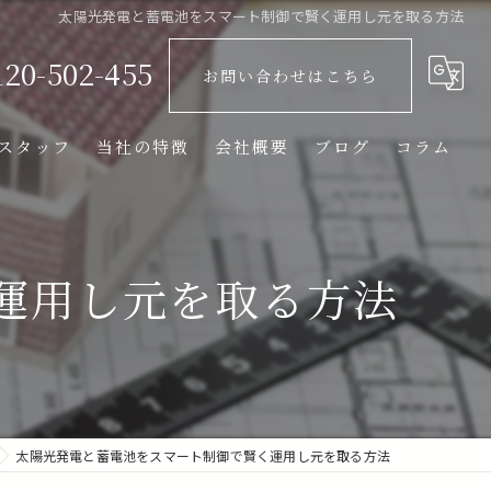
太陽光発電と蓄電池をスマート制御で賢く運用し元を取る方法
120-502-455
お問い合わせはこちら
スタッフ
当社の特徴
会社概要
ブログ
コラム
リフォーム
屋根
運用し元を取る方法
防水
ベランダ
光触媒
太陽光発電と蓄電池をスマート制御で賢く運用し元を取る方法