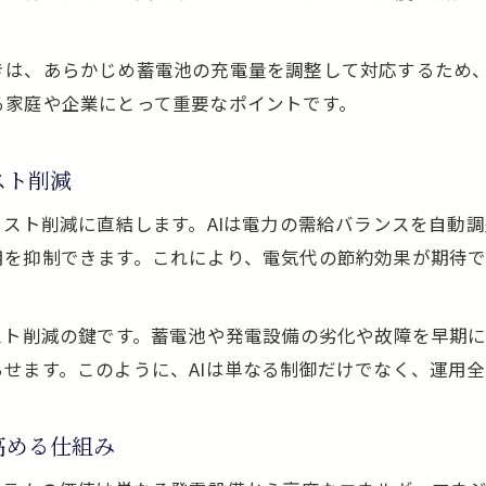
蓄電池とアプリ連携がもたらす電力管理の進化
太陽光発電・蓄電池の状態をスマホでいつでもチェ
きは、あらかじめ蓄電池の充電量を調整して対応するため
スマートAIとアプリ連携で賢い電力生活を実現
る家庭や企業にとって重要なポイントです。
自家消費率向上へ導く最新制御の実践
太陽光発電・蓄電池の自家消費率を高める制御法
スト削減
スマートAI制御が実現する自家消費の最大化とは
コスト削減に直結します。AIは電力の需給バランスを自動
太陽光発電・蓄電池で電力の無駄を削減する実践術
用を抑制できます。これにより、電気代の節約効果が期待
最新AI技術で自家消費率向上を目指すポイント
太陽光発電・蓄電池の連携制御で自給自足を強化
スト削減の鍵です。蓄電池や発電設備の劣化や故障を早期
せます。このように、AIは単なる制御だけでなく、運用
高める仕組み