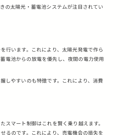
付きの太陽光・蓄電池システムが注目されてい
消
る
分を行います。これにより、太陽光発電で作ら
に蓄電池からの放電を優先し、夜間の電力使用
性
把握しやすいのも特徴です。これにより、消費
ツ
したスマート制御はこれを賢く乗り越えます。
させるのです。これにより、売電機会の損失を