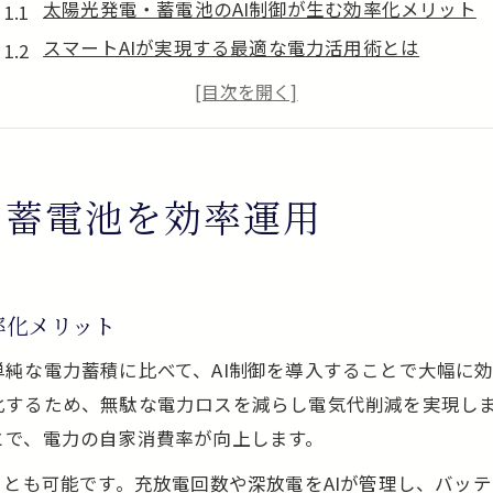
太陽光発電・蓄電池のAI制御が生む効率化メリット
スマートAIが実現する最適な電力活用術とは
太陽光発電・蓄電池で出力制御を賢く乗り越える
AI技術で太陽光発電・蓄電池の運用コスト削減
スマートAI導入が太陽光発電の価値を高める仕組み
スマート制御による蓄電池の充放電最適化
と蓄電池を効率運用
太陽光発電・蓄電池の充放電最適化で寿命を延ばす
スマートAIによる蓄電池の充放電管理のポイント
蓄電池の充放電制御がもたらす節電効果を実感
率化メリット
太陽光発電・蓄電池で無駄な放電を抑えるコツ
純な電力蓄積に比べて、AI制御を導入することで大幅に効
スマートAI活用で蓄電池の充放電効率を最大化
化するため、無駄な電力ロスを減らし電気代削減を実現し
賢い電力管理術で電気代を徹底節約
とで、電力の自家消費率が向上します。
太陽光発電・蓄電池の連携で電気代節約を実現する
ことも可能です。充放電回数や深放電をAIが管理し、バッ