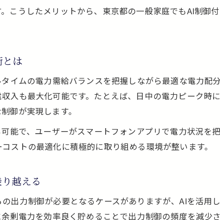
スマートAIが導く電力の見える化と節約テクニック
。こうしたメリットから、東京都の一般家庭でもAI制御
太陽光発電・蓄電池の効率管理で電気料金の悩み解
AIによる消費電力の最適化が節電のカギに
太陽光発電・蓄電池で家計に優しい節電生活を始め
術とは
太陽光発電・蓄電池が元を取る運用法
ルタイムの電力需給バランスを把握しながら最適な電力配
太陽光発電・蓄電池で投資回収を早めるための工夫
電収入も最大化可能です。たとえば、日中の電力ピーク時
スマートAI導入が元を取る運用を後押しする理由
な制御が実現します。
太陽光発電・蓄電池の運用シミュレーションの重要
も可能で、ユーザーがスマートフォンアプリで電力状況を
AI制御で売電収入と自家消費を最大化する方法
ーコストの最適化に積極的に取り組める環境が整います。
太陽光発電・蓄電池の長期運用でコストを抑えるコ
アプリ連携で広がるスマート電力生活
乗り越える
太陽光発電・蓄電池の管理をアプリで手軽に最適化
の出力制御が必要となるケースがありますが、AIを活用
スマートソーラーアプリ活用で効率運用を強化
に余剰電力を効率良く貯めることで出力制御の頻度を減少