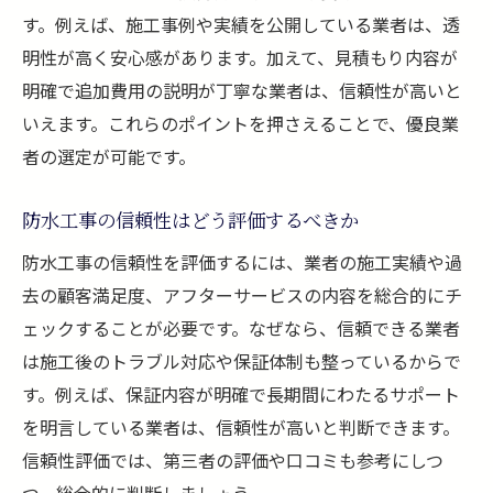
防水工事の適正業者を選ぶ基準を押さえる
す。例えば、施工事例や実績を公開している業者は、透
明性が高く安心感があります。加えて、見積もり内容が
満足できる防水工事依頼のためのチェック
明確で追加費用の説明が丁寧な業者は、信頼性が高いと
見積もり比較から始める防水工事業者選定術
いえます。これらのポイントを押さえることで、優良業
防水工事の見積もりで注目すべき比較ポイ
者の選定が可能です。
ント
見積もりの内訳が明確な防水工事業者を選
防水工事の信頼性はどう評価するべきか
ぶコツ
防水工事の信頼性を評価するには、業者の施工実績や過
複数の業者で防水工事見積もりを比較する
去の顧客満足度、アフターサービスの内容を総合的にチ
方法
ェックすることが必要です。なぜなら、信頼できる業者
防水工事の費用と品質を見極める見積もり
は施工後のトラブル対応や保証体制も整っているからで
検討
す。例えば、保証内容が明確で長期間にわたるサポート
防水工事で納得できる見積もりの見方を解
を明言している業者は、信頼性が高いと判断できます。
説
信頼性評価では、第三者の評価や口コミも参考にしつ
費用対効果で選ぶ防水工事業者の選定ポイ
つ、総合的に判断しましょう。