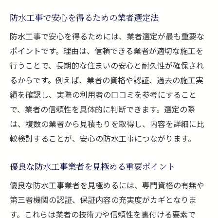
防水工事業者の信頼性を判断する基準とは
防水工事で安心を得るための業者選定法
資格と実績で選ぶ防水工事業者のポイント
口コミや評判から見抜く防水工事業者の実
防水工事で安心を得るためには、業者選定が最も重要な
力
ポイントです。理由は、信頼できる業者が適切な施工を
行うことで、長期的な住まいの安心と耐久性が確保され
防水工事業者の見積もり比較で分かる信頼
るからです。例えば、業者の資格や認証、過去の施工実
度
績を確認し、実際の利用者の口コミを参考にすること
透明性の高い防水工事業者の特徴を知る
で、業者の信頼性を具体的に判断できます。選定の際
防水工事で安心できる業者選びのコツ
は、複数の業者から見積もりを取得し、内容を詳細に比
世田谷区で防水工事を依頼する前に知りたい基
較検討することが、安心の防水工事につながります。
準
防水工事依頼時に確認したい基本ポイント
優良な防水工事業者を見極める重要ポイント
世田谷区で防水工事依頼前の基準を解説
優良な防水工事業者を見極めるには、専門資格の有無や
防水工事業者選びで重視すべき判断基準
第三者機関の認証、保証内容の充実度がカギとなりま
依頼前に知るべき防水工事の注意点
す。これらは業者の技術力や信頼性を裏付ける要素で