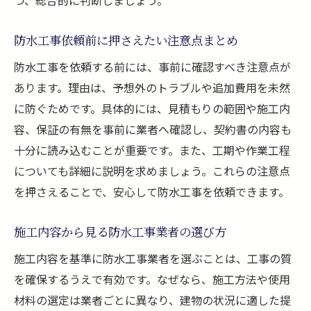
ント
防水工事依頼前に押さえたい注意点まとめ
施工実績で選ぶ防水工事業者のポイント
防水工事業者の施工実績を確認する理由
防水工事を依頼する前には、事前に確認すべき注意点が
あります。理由は、予想外のトラブルや追加費用を未然
実績から見る防水工事業者の信頼度アップ
に防ぐためです。具体的には、見積もりの範囲や施工内
法
容、保証の有無を事前に業者へ確認し、契約書の内容も
豊富な施工実績で選ぶ防水工事業者の特徴
十分に読み込むことが重要です。また、工期や作業工程
防水工事の施工事例が示す業者の選択基準
についても詳細に説明を求めましょう。これらの注意点
過去の施工実績で安心の防水工事を選ぶ
を押さえることで、安心して防水工事を依頼できます。
防水工事実績で納得の業者選びを実現
防水工事後のアフターケアが充実する理由
施工内容から見る防水工事業者の選び方
アフターケアが充実した防水工事業者の魅
施工内容を基準に防水工事業者を選ぶことは、工事の質
力
を確保するうえで有効です。なぜなら、施工方法や使用
防水工事後のメンテナンスサービスの重要
材料の選定は業者ごとに異なり、建物の状況に適した提