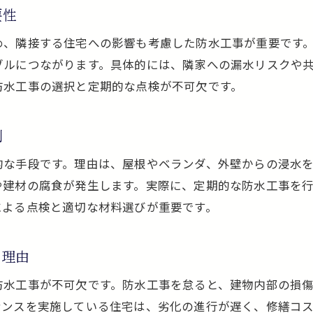
適切なタイミングで行う防水工事の重要性
要性
防水工事の時期を見極めるためのポイント
め、隣接する住宅への影響も考慮した防水工事が重要です
劣化サインを知り適切な防水工事を実施
ブルにつながります。具体的には、隣家への漏水リスクや
定期的な防水工事が建物寿命を延ばす理由
防水工事の選択と定期的な点検が不可欠です。
防水工事の周期を考慮したメンテナンス計画
早期対応で被害を防ぐ防水工事の大切さ
割
防水工事のタイミングが重要な理由を解説
的な手段です。理由は、屋根やベランダ、外壁からの浸水
ベランダの防水工事をしない場合の影響
や建材の腐食が発生します。実際に、定期的な防水工事を
ベランダ防水工事未実施による雨漏り被害
による点検と適切な材料選びが重要です。
防水工事がベランダの耐久性を左右する理由
な理由
建物内部の損傷を防ぐ防水工事の必要性
ベランダの劣化を防ぐ防水工事のポイント
防水工事が不可欠です。防水工事を怠ると、建物内部の損
資産価値維持に役立つベランダ防水工事
ナンスを実施している住宅は、劣化の進行が遅く、修繕コ