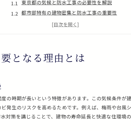
東京都の気候と防水工事の必要性を解説
都市部特有の建物密集と防水工事の重要性
雨漏り防止に欠かせない防水工事の役割
防水工事が住宅メンテナンスに不可欠な理由
老朽化対策に必要な防水工事の知識を紹介
東京都の住宅環境と防水工事の関係性
必要となる理由とは
防水工事を怠ると住宅に起こるリスク
防水工事未実施による雨漏りリスクとは
建物劣化を招く防水工事不足の問題点
説
カビや腐食を防ぐ防水工事の必要性
湿度の時期が長いという特徴があります。この気候条件が
資産価値低下を防ぐための防水工事対策
カビ発生のリスクを高めるためです。例えば、梅雨や台風
住まいの安全確保に欠かせない防水工事
防水対策を講じることで、建物の寿命延長と快適な住環境
防水工事を怠ると発生する修繕負担