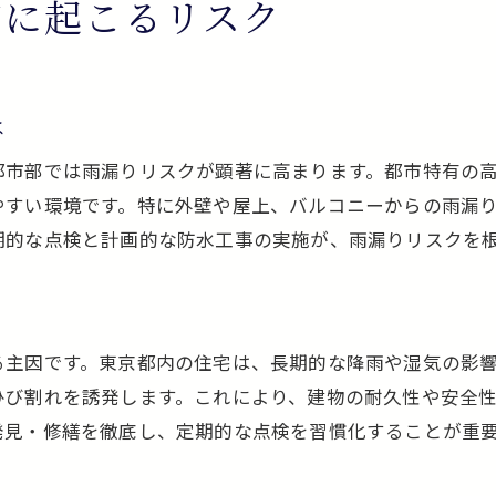
宅に起こるリスク
劣化兆候を見逃さない防水工事のチェック方法
無駄なく守る防水工事の周期管理術
東京都の住宅事情に合った防水対策のコツ
は
都市型住宅に適した防水工事の選び方
都市部では雨漏りリスクが顕著に高まります。都市特有の
東京都の気候に対応した防水工事のポイント
やすい環境です。特に外壁や屋上、バルコニーからの雨漏
建物構造別の防水工事対策を徹底解説
期的な点検と計画的な防水工事の実施が、雨漏りリスクを
集合住宅でも活きる防水工事の工夫
防水工事で快適な住環境を実現する方法
東京都の住宅事情に最適な防水工事とは
る主因です。東京都内の住宅は、長期的な降雨や湿気の影
後悔しないための防水工事実践ガイド
ひび割れを誘発します。これにより、建物の耐久性や安全
信頼できる業者選びと防水工事のポイント
発見・修繕を徹底し、定期的な点検を習慣化することが重
防水工事の見積もり比較で失敗を防ぐコツ