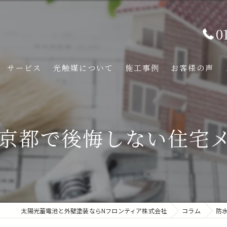
0
サービス
光触媒について
施工事例
お客様の声
京都で後悔しない住宅
太陽光蓄電池と外壁塗装ならNフロンティア株式会社
コラム
防