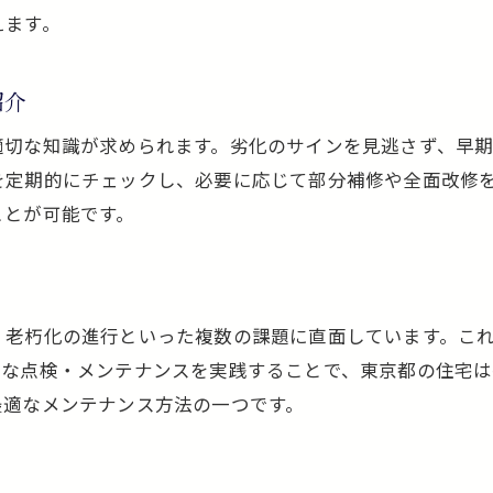
えます。
ベランダ放置がもたらすリスクと防水工事
住まいの資産価値維持に防水工事が果たす役割
紹介
資産価値を守るための防水工事の重要性
防水工事で住宅価値が維持できる理由
適切な知識が求められます。劣化のサインを見逃さず、早
売却時に有利な防水工事のメンテナンス効果
を定期的にチェックし、必要に応じて部分補修や全面改修
ことが可能です。
長期的な資産維持を実現する防水工事のコツ
防水工事が将来の修繕費を抑える理由
適切な防水工事が選ばれる住宅の条件
防水工事の周期とメンテナンスのポイント解説
、老朽化の進行といった複数の課題に直面しています。こ
的な点検・メンテナンスを実践することで、東京都の住宅
防水工事の適切な周期を知るメリット
最適なメンテナンス方法の一つです。
定期的な点検とメンテナンスの重要性
防水工事の耐用年数と交換目安を解説
メンテナンスを怠らない防水工事の実践法