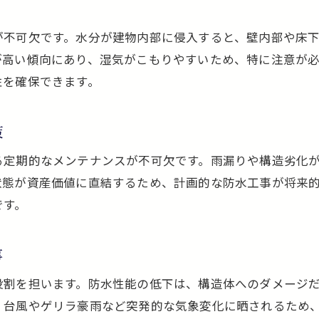
工事前後のチェックリストで安心の防水工事
防水工事のアフターサービス活用法を解説
が不可欠です。水分が建物内部に侵入すると、壁内部や床
体験談から学ぶ防水工事で後悔しない方法
が高い傾向にあり、湿気がこもりやすいため、特に注意が
防水工事を成功させるための準備と注意点
性を確保できます。
策
る定期的なメンテナンスが不可欠です。雨漏りや構造劣化
状態が資産価値に直結するため、計画的な防水工事が将来
です。
事
役割を担います。防水性能の低下は、構造体へのダメージ
、台風やゲリラ豪雨など突発的な気象変化に晒されるため