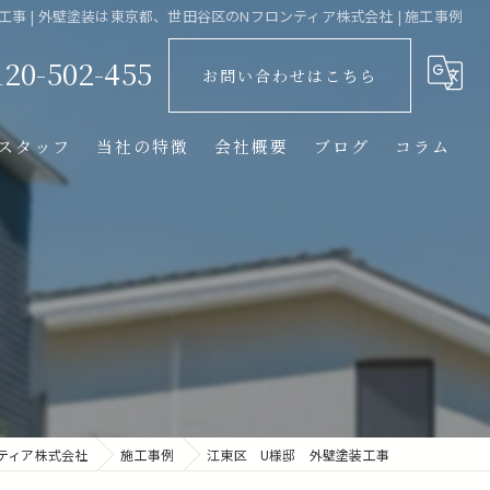
事 | 外壁塗装は東京都、世田谷区のNフロンティア株式会社 | 施工事例
120-502-455
お問い合わせはこちら
スタッフ
当社の特徴
会社概要
ブログ
コラム
リフォーム
屋根
防水
ベランダ
光触媒
ティア株式会社
施工事例
江東区 U様邸 外壁塗装工事